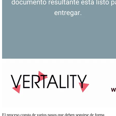
El proceso consta de varios pasos que deben seguirse de forma