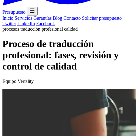
Presupuesto
Inicio
Servicios
Garantías
Blog
Contacto
Solicitar presupuesto
Twitter
LinkedIn
Facebook
procesos
traducción profesional
calidad
Proceso de traducción
profesional: fases, revisión y
control de calidad
Equipo Vertality