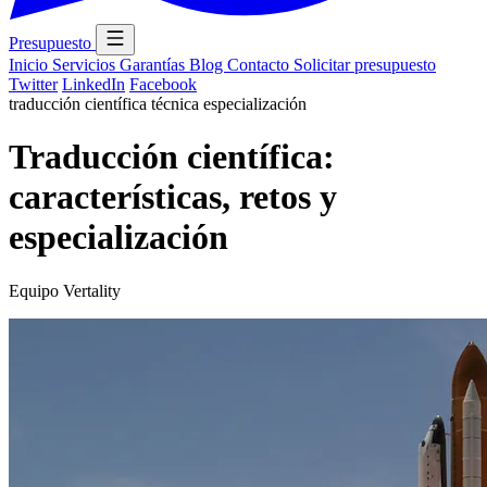
Presupuesto
Inicio
Servicios
Garantías
Blog
Contacto
Solicitar presupuesto
Twitter
LinkedIn
Facebook
traducción científica
técnica
especialización
Traducción científica:
características, retos y
especialización
Equipo Vertality